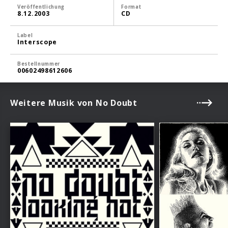
Veröffentlichung
Format
8.12.2003
CD
Label
Interscope
Bestellnummer
00602498612606
Weitere Musik von No Doubt