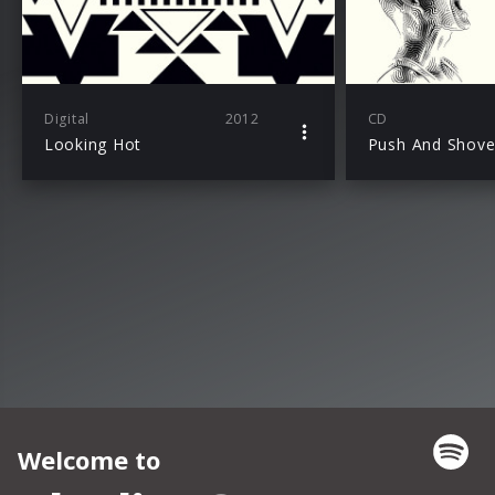
Digital
2012
CD
Looking Hot
Push And Shov