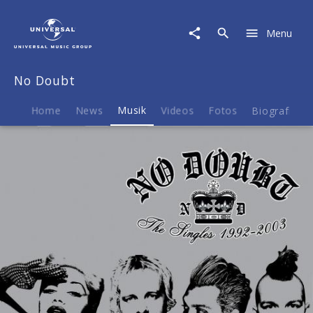
No
Doubt
Menu
|
Musik
|
No Doubt
The
Singles
1992-
Home
News
Musik
Videos
Fotos
Biografie
2003
(Boom
Box)