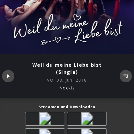
Weil du meine Liebe bist
(Single)
VÖ:
08. Juni 2018
Nockis
Streamen und Downloaden