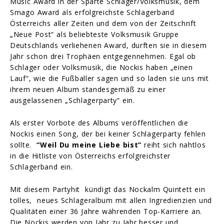
Music Award in der Sparte Schlager/Volksmusik, dem
Smago Award als erfolgreichste Schlagerband
Österreichs aller Zeiten und dem von der Zeitschrift
„Neue Post“ als beliebteste Volksmusik Gruppe
Deutschlands verliehenen Award, durften sie in diesem
Jahr schon drei Trophäen entgegennehmen. Egal ob
Schlager oder Volksmusik, die Nockis haben „einen
Lauf“, wie die Fußballer sagen und so laden sie uns mit
ihrem neuen Album standesgemäß zu einer
ausgelassenen „Schlagerparty“ ein.
Als erster Vorbote des Albums veröffentlichen die
Nockis einen Song, der bei keiner Schlagerparty fehlen
sollte.
“Weil Du meine Liebe bist”
reiht sich nahtlos
in die Hitliste von Österreichs erfolgreichster
Schlagerband ein.
Mit diesem Partyhit kündigt das Nockalm Quintett ein
tolles, neues Schlageralbum mit allen Ingredienzien und
Qualitäten einer 36 Jahre währenden Top-Karriere an.
Die Nockis werden von Jahr zu Jahr besser und