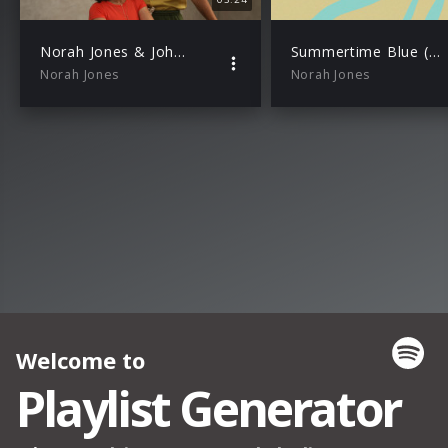
Norah Jones & John Legend – Summertime Blue (Live From VEVO Studios)
Summertime Blue (Norah Jones & John Legend) – Lyric Video
Norah Jones
Norah Jones