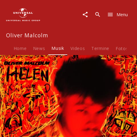
Oliver
Malcolm
Menu
|
Musik
|
Oliver Malcolm
Helen
Home
News
Musik
Videos
Termine
Fotos
B