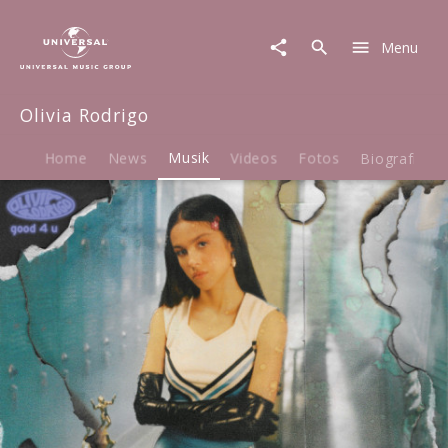
Olivia
Rodrigo
Menu
|
Musik
|
Olivia Rodrigo
good
4
u
Home
News
Musik
Videos
Fotos
Biografie