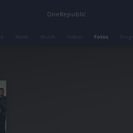
OneRepublic
me
News
Musik
Videos
Fotos
Biog