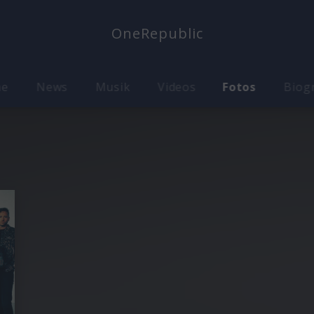
OneRepublic
me
News
Musik
Videos
Fotos
Biog