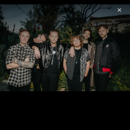
Menu
OneRepublic
Home
News
Musik
Videos
Fotos
Biografie
Pressebilder "Runaway" 2023