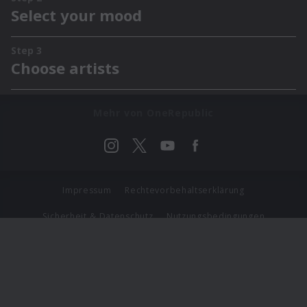
Mehr von OneRepublic
Impressum
Rechtevorbehaltserklärung
Sicherheit & Datenschutz
Nutzungsbedingungen
Journalistenlounge
Für Geschäftspartner
Barrierefreiheit Statement
© Copyright 2026 Universal Music Group N.V. All Rights
Reserved.