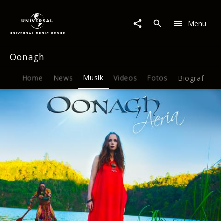
Oonagh
|
Menu
Musik
|
Aeria
Oonagh
Home
News
Musik
Videos
Fotos
Biografie