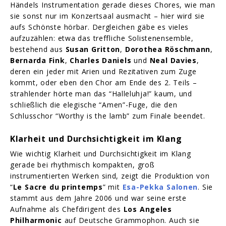
Händels Instrumentation gerade dieses Chores, wie man
sie sonst nur im Konzertsaal ausmacht – hier wird sie
aufs Schönste hörbar. Dergleichen gäbe es vieles
aufzuzählen: etwa das treffliche Solistenensemble,
bestehend aus
Susan Gritton
,
Dorothea Röschmann
,
Bernarda Fink
,
Charles Daniels
und
Neal Davies
,
deren ein jeder mit Arien und Rezitativen zum Zuge
kommt, oder eben den Chor am Ende des 2. Teils –
strahlender hörte man das “Halleluhja!” kaum, und
schließlich die elegische “Amen”-Fuge, die den
Schlusschor “Worthy is the lamb” zum Finale beendet.
Klarheit und Durchsichtigkeit im Klang
Wie wichtig Klarheit und Durchsichtigkeit im Klang
gerade bei rhythmisch kompakten, groß
instrumentierten Werken sind, zeigt die Produktion von
“
Le Sacre du printemps
” mit
Esa-Pekka Salonen
. Sie
stammt aus dem Jahre 2006 und war seine erste
Aufnahme als Chefdirigent des
Los Angeles
Philharmonic
auf Deutsche Grammophon. Auch sie