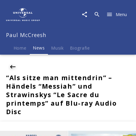
Paul
McCreesh
Menu
|
News
|
Paul McCreesh
"Als
sitze
man
Home
News
Musik
Biografie
mittendrin"
–
Händels
"Messiah"
“Als sitze man mittendrin” –
und
Händels “Messiah” und
Strawinskys
"Le
Strawinskys “Le Sacre du
Sacre
printemps” auf Blu-ray Audio
du
Disc
printemps"
auf
Blu-
ray