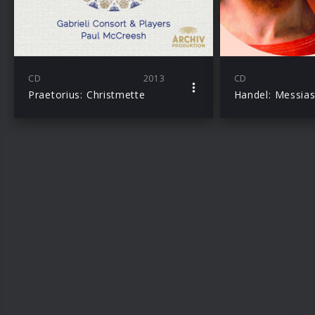
CD
2013
CD
Praetorius: Christmette
Handel: Messia