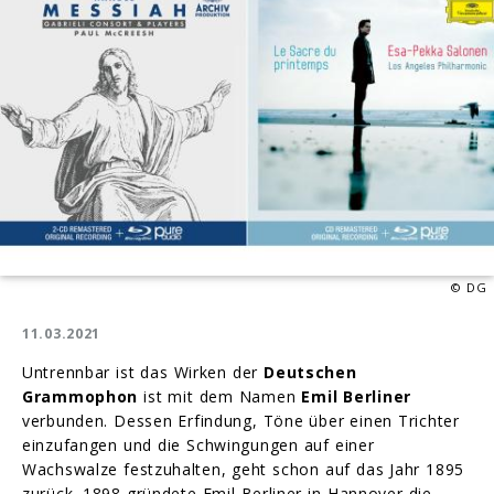
Audio
Disc
© DG
11.03.2021
Untrennbar ist das Wirken der
Deutschen
Grammophon
ist mit dem Namen
Emil Berliner
verbunden. Dessen Erfindung, Töne über einen Trichter
einzufangen und die Schwingungen auf einer
Wachswalze festzuhalten, geht schon auf das Jahr 1895
zurück. 1898 gründete Emil Berliner in Hannover die