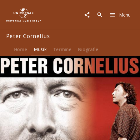
Peter
Cornelius
Menu
|
Musik
|
Peter Cornelius
Das
Beste
Home
Musik
Termine
Biografie