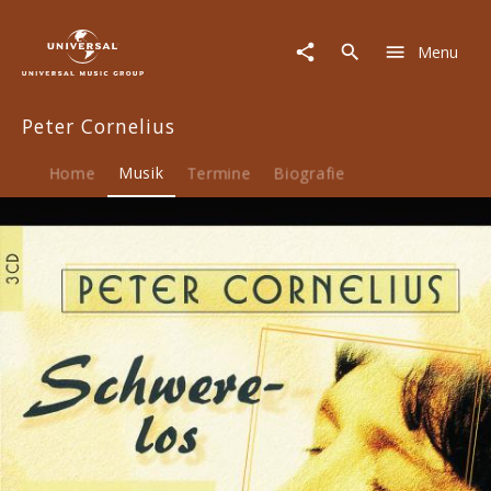
Peter
Cornelius
Menu
|
Musik
|
Peter Cornelius
Schwerelos
Home
Musik
Termine
Biografie