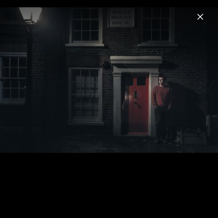
Menu
Peter Gregson
Home
News
Musik
Videos
Fotos
Patina