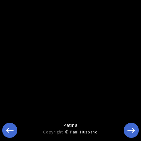
Yellow Lounge mit Joep Beving und Peter
Gregson
Patina
Copyright:
© Paul Husband