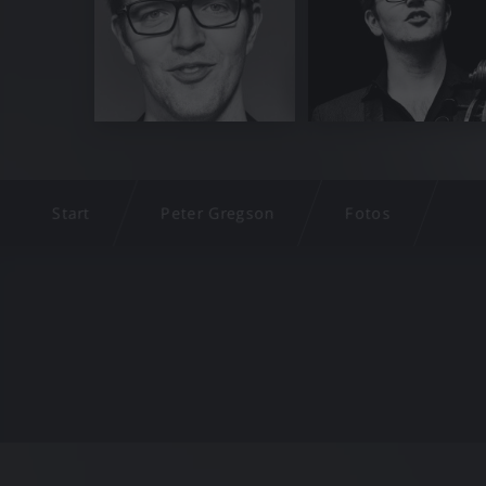
Start
Peter Gregson
Fotos