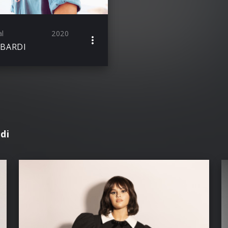
al
2020
BARDI
di