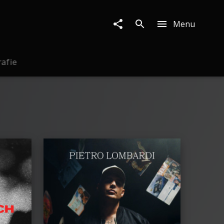
Menu
rafie