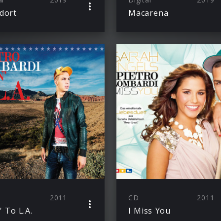
dort
Macarena
2011
CD
2011
' To L.A.
I Miss You