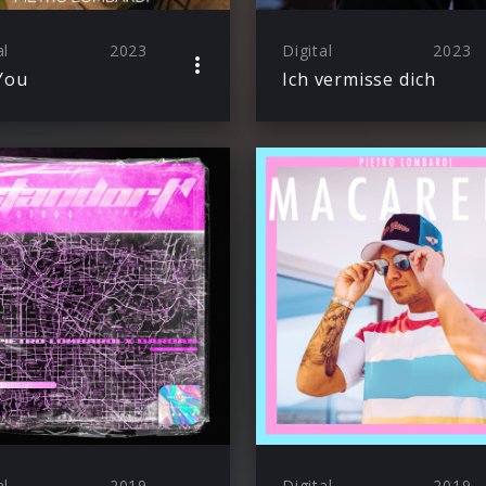
al
2023
Digital
2023
You
Ich vermisse dich
al
2019
Digital
2019