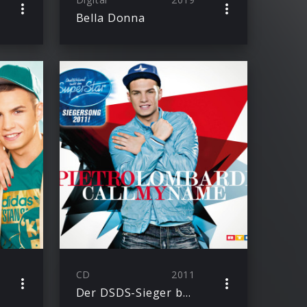
Bella Donna
CD
2011
Der DSDS-Sieger bricht mit “Call My Name” Rekorde + seit 10. Mai als Single im Handel