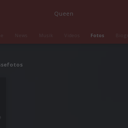
Queen
me
News
Musik
Videos
Fotos
Biog
ssefotos