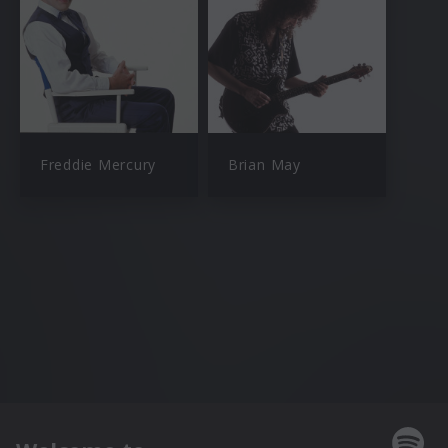
Freddie Mercury
Brian May