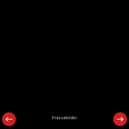
Queen
Pressebilder