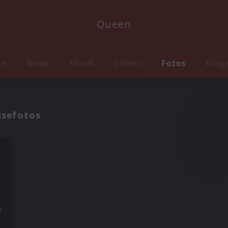
Queen
me
News
Musik
Videos
Fotos
Biog
ssefotos