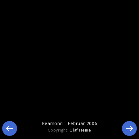
Reamonn - Pressebilder 2010
Reamonn "Wish (Live)"
Reamonn - Februar 2006
Copyright:
Olaf Heine