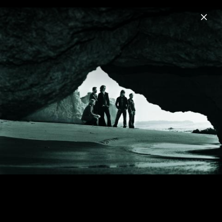
Menu
Reamonn
Home
News
Musik
Videos
Fotos
Biografie
Schnipseljagd