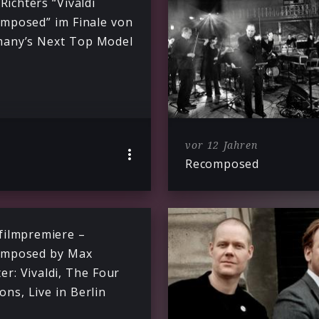
Richters “Vivaldi
mposed” im Finale von
any’s Next Top Model
vor 12 Jahren
Recomposed
filmpremiere –
omposed by Max
ter: Vivaldi, The Four
ons, Live in Berlin