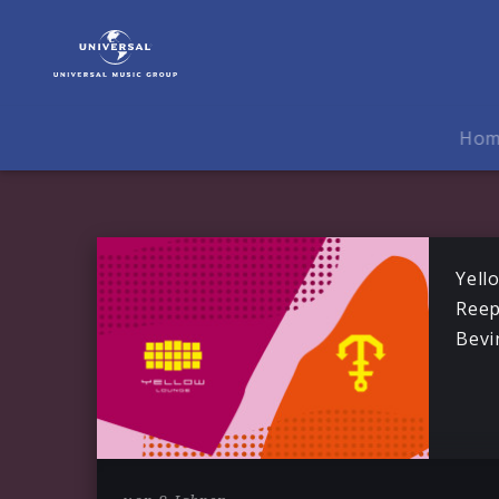
Recomposed
|
News
Ho
Yell
Reep
Bevi