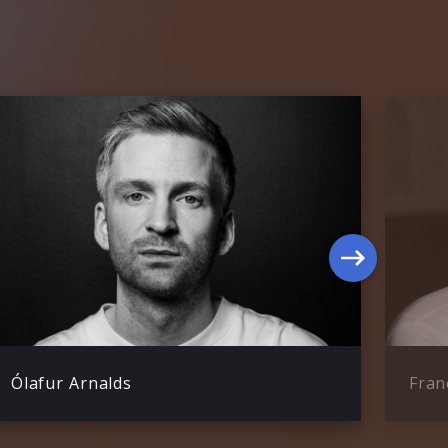
Ólafur Arnalds
Fran