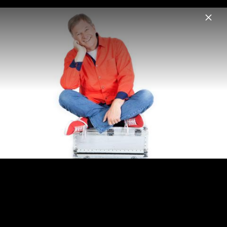
Menu
Reinhard Horn
Home
News
Musik
Videos
Fotos
Biografie
Reinhard Horn