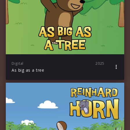
Digital
2025
As big as a tree