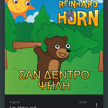
Digital
2026
San déntro psilí