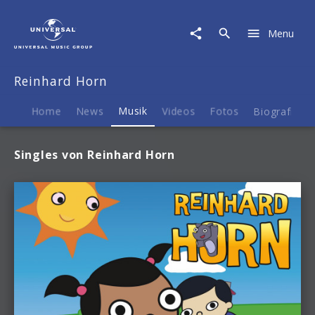
Reinhard
Horn
Menu
|
Musik
Reinhard Horn
Home
News
Musik
Videos
Fotos
Biografie
Singles von Reinhard Horn