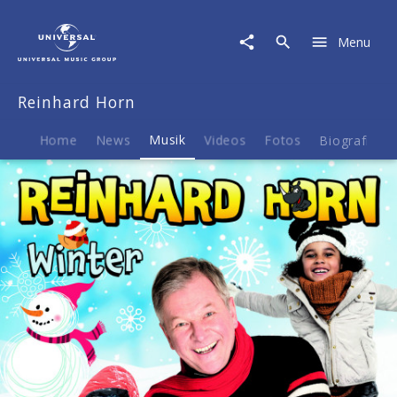
Reinhard
Horn
Menu
|
Musik
|
Reinhard Horn
Winter
Home
News
Musik
Videos
Fotos
Biografie