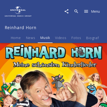
Reinhard
Horn
Menu
|
Musik
|
Reinhard Horn
Meine
schönsten
Kinderlieder
Home
News
Musik
Videos
Fotos
Biografie