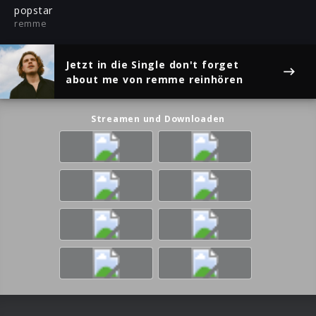
ful
popstar
remme
Jetzt in die Single
don't forget
about me
von remme reinhören
Streamen und Downloaden