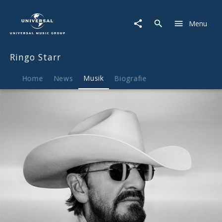
Ringo
Starr
Menu
|
Musik
|
Ringo Starr
Time
On
My
Home
News
Musik
Biografie
Hands