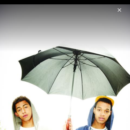
Menu
Rizzle Kicks
Home
News
Musik
Videos
Fotos
Rizzle Kicks Pressefoto 2012