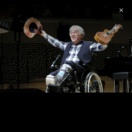
Menu
Rolf Zuckowski
Home
News
Musik
Videos
Fotos
Biografie
Adventskonzert für und mit Rolf
Zuckowski in der Hamburger
Elbphilharmonie