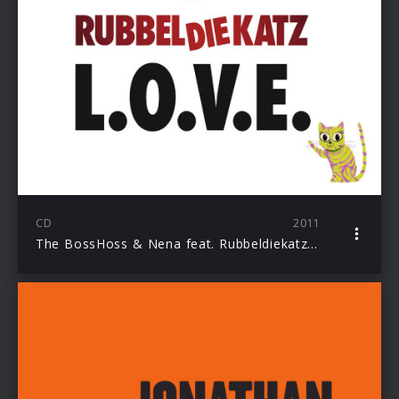
CD
2011
The BossHoss & Nena feat. Rubbeldiekatz mit dem Titeltrack “L.O.V.E.” zum Kinofilm “Rubbeldiekatz”