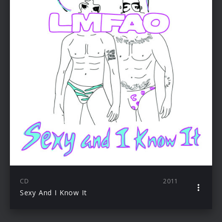
CD
2011
Sexy And I Know It