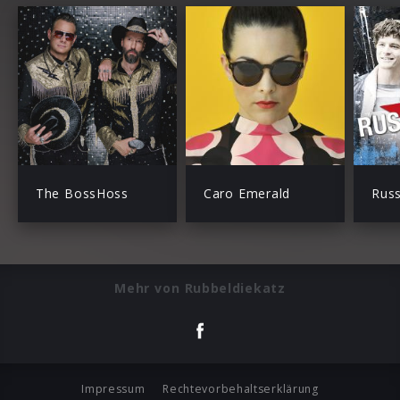
The BossHoss
Caro Emerald
Rus
Mehr von Rubbeldiekatz
Impressum
Rechtevorbehaltserklärung