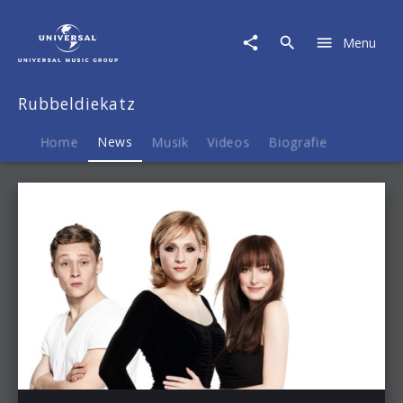
Rubbeldiekatz
|
Menu
News
Rubbeldiekatz
Home
News
Musik
Videos
Biografie