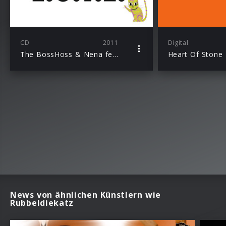
CD
2011
Digital
The BossHoss & Nena feat. Rubbeldiekatz mit dem Titeltrack “L.O.V.E.” zum Kinofilm “Rubbeldiekatz”
Heart Of Stone
News von ähnlichen Künstlern wie
Rubbeldiekatz