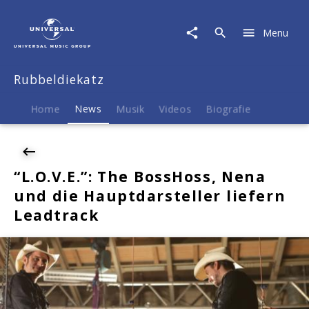
Rubbeldiekatz
|
Menu
News
|
"L.O.V.E.":
Rubbeldiekatz
The
BossHoss,
Nena
Home
News
Musik
Videos
Biografie
und
die
Hauptdarsteller
liefern
“L.O.V.E.”: The BossHoss, Nena
Leadtrack
und die Hauptdarsteller liefern
Leadtrack