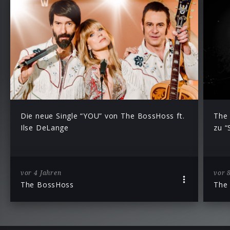
Die neue Single “YOU” von The BossHoss ft.
The 
Ilse DeLange
zu “
vor 4 Jahren
vor 
The BossHoss
The