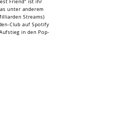
st Friend” ist ihr
 das unter anderem
Milliarden Streams)
den-Club auf Spotify
Aufstieg in den Pop-