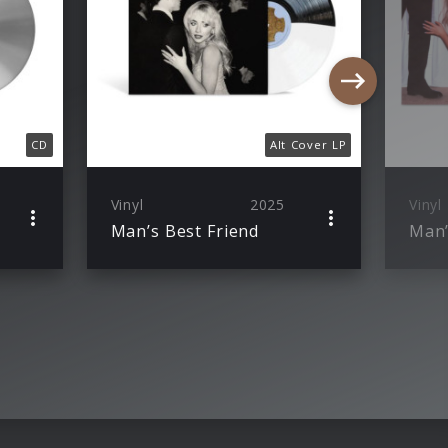
CD
Alt Cover LP
Vinyl
2025
Vinyl
Man’s Best Friend
Man’