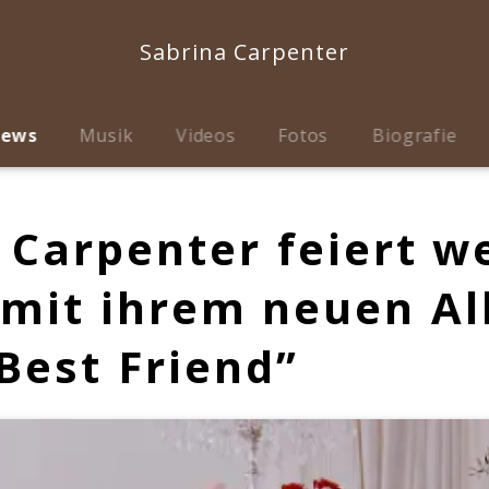
Sabrina Carpenter
ews
Musik
Videos
Fotos
Biografie
 Carpenter feiert w
 mit ihrem neuen A
Best Friend”