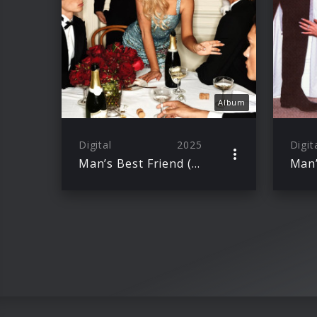
Album
Digital
2025
Digit
Man’s Best Friend (Bonus Track Version)
Man’