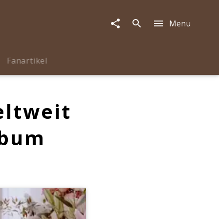
Menu
Fanartikel
eltweit
lbum