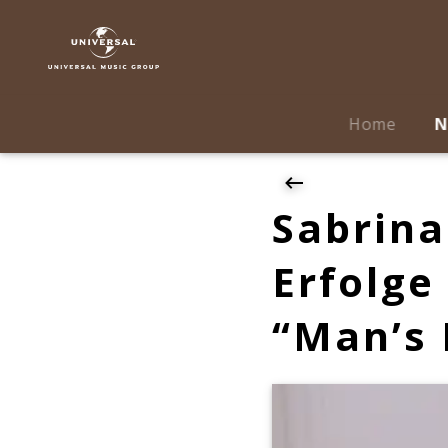
Sabrina
Carpenter
|
News
|
Home
N
Sabrina
Carpenter
feiert
weltweit
Sabrina
Erfolge
mit
Erfolge
ihrem
neuen
“Man’s 
Album
"Man's
Best
Friend"