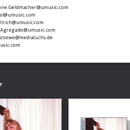
mone.Geldmacher@umusic.com
tel@umusic.com
Ulrich@umusic.com
e.Agregado@umusic.com
.stiewe@medialuchs.de
music.com
r