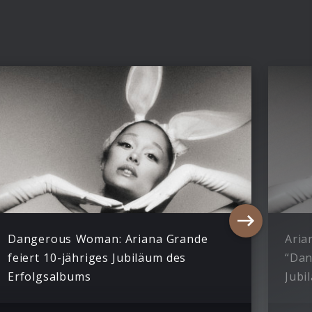
Dangerous Woman: Ariana Grande
Aria
feiert 10-jähriges Jubiläum des
“Da
Erfolgsalbums
Jubi