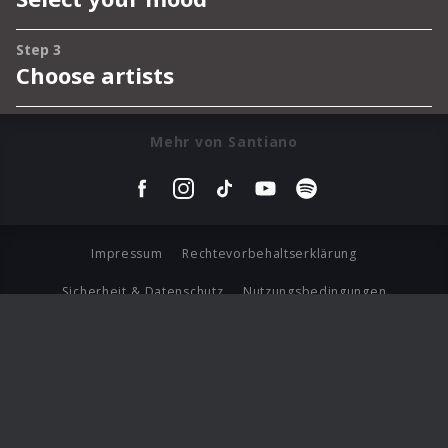
Mehr von Santiano
Impressum
Rechtevorbehaltserklärung
Sicherheit & Datenschutz
Nutzungsbedingungen
Journalistenlounge
Für Geschäftspartner
Barrierefreiheit Statement
© Copyright 2026 Universal Music Group N.V. All Rights
Reserved.