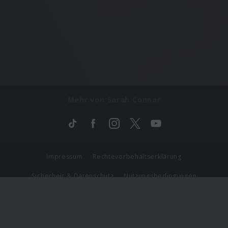
Mehr von Sarah Connor
Impressum
Rechtevorbehaltserklärung
Sicherheit & Datenschutz
Nutzungsbedingungen
Journalistenlounge
Für Geschäftspartner
Barrierefreiheit Statement