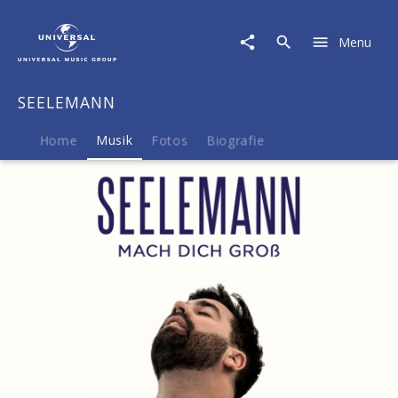
SEELEMANN
|
Menu
Musik
|
Mach
SEELEMANN
dich
groß
Home
Musik
Fotos
Biografie