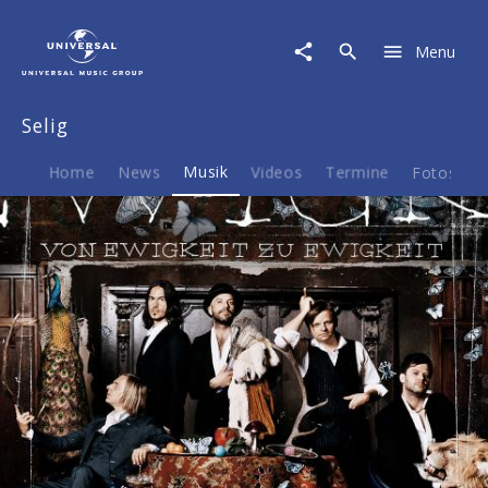
Selig
|
Menu
Musik
|
Von
Selig
Ewigkeit
zu
Ewigkeit
Home
News
Musik
Videos
Termine
Fotos
B