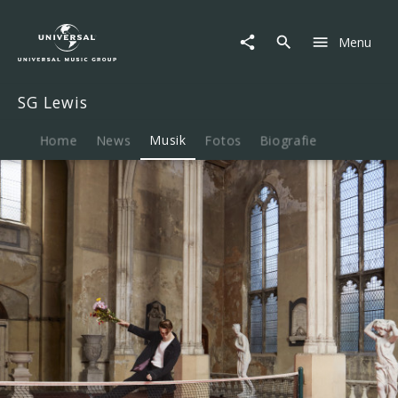
SG
Lewis
Menu
|
Musik
|
SG Lewis
Fever
Dreamer
Home
News
Musik
Fotos
Biografie