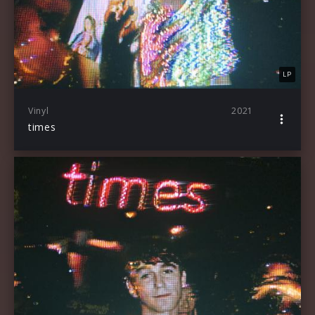
LP
Vinyl
2021
times