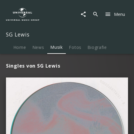
SG
Lewis
Menu
|
Musik
SG Lewis
Home
News
Musik
Fotos
Biografie
Singles von SG Lewis