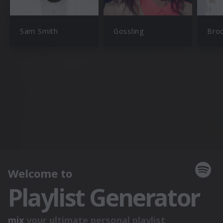
Sam Smith
Gossling
Bro