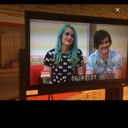
Menu
Sheppard
Home
News
Musik
Videos
Fotos
Biografie
Pressebilder 2015