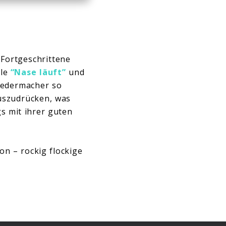
Fortgeschrittene
gle
“Nase läuft”
und
iedermacher so
auszudrücken, was
s mit ihrer guten
on – rockig flockige