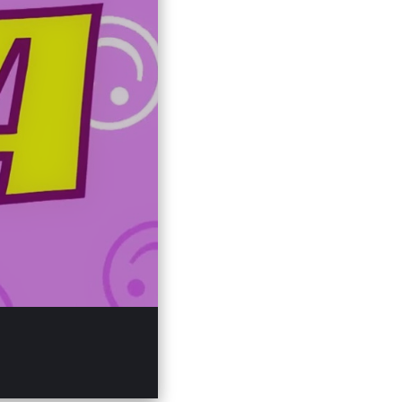
58
Mute
Enter
fullscreen