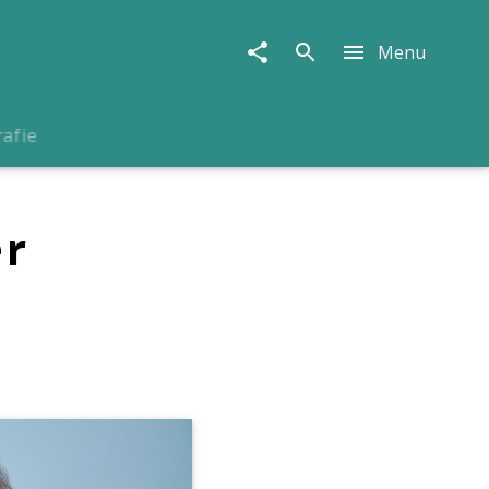
Menu
rafie
er