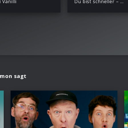
i Vanilli
Du bist schneller – Der kicker Kids Song
imon sagt