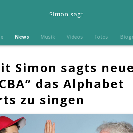
Simon sagt
me
News
Musik
Videos
Fotos
Biog
it Simon sagts neu
“CBA” das Alphabet
ts zu singen