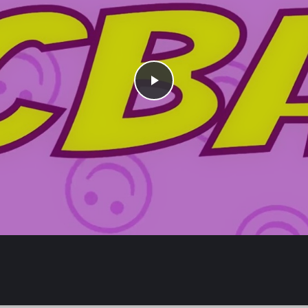
Play
00: