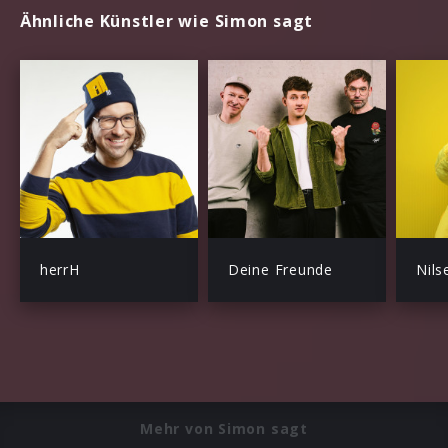
Ähnliche Künstler wie Simon sagt
herrH
Deine Freunde
Nils
Mehr von Simon sagt