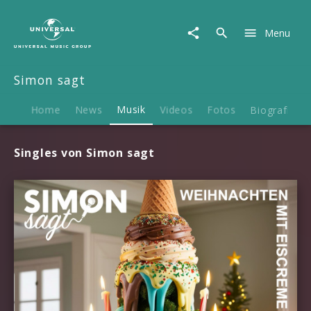
Simon
sagt
Menu
|
Musik
Simon sagt
Home
News
Musik
Videos
Fotos
Biografie
Singles von Simon sagt