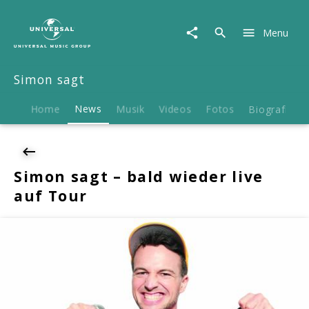
Simon
sagt
Menu
|
News
|
Simon sagt
Simon
sagt
–
Home
News
Musik
Videos
Fotos
Biografie
bald
wieder
live
auf
Simon sagt – bald wieder live
Tour
auf Tour