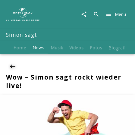
Simon
sagt
Menu
|
News
|
Simon sagt
Wow
–
Simon
Home
News
Musik
Videos
Fotos
Biografie
sagt
rockt
wieder
live!
Wow – Simon sagt rockt wieder
live!