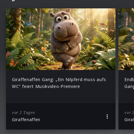
Giraffenaffen Gang: „Ein Nilpferd muss aufs
Endl
WC“ feiert Musikvideo-Premiere
Gang
vor 2 Tagen
vor 
Giraffenaffen
Gira