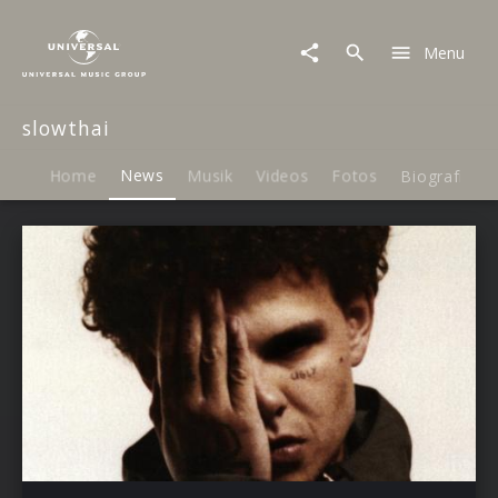
slowthai
|
Menu
News
slowthai
Home
News
Musik
Videos
Fotos
Biografie