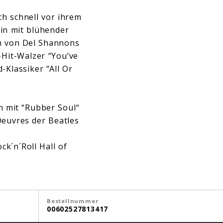
h schnell vor ihrem
in mit blühender
n von Del Shannons
Hit-Walzer “You’ve
-Klassiker “All Or
h mit “Rubber Soul“
Oeuvres der Beatles
ck´n´Roll Hall of
Bestellnummer
00602527813417