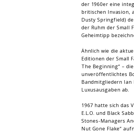
der 1960er eine int
britischen Invasion, 
Dusty Springfield) de
der Ruhm der Small F
Geheimtipp bezeichne
Ähnlich wie die aktu
Editionen der Small 
The Beginning“ – die
unveröffentlichtes B
Bandmitgliedern Ian
Luxusausgaben ab.
1967 hatte sich das 
E.L.O. und Black Sab
Stones-Managers And
Nut Gone Flake“ auf