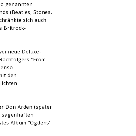
 so genannten
nds (Beatles, Stones,
schränkte sich auch
s Britrock-
wei neue Deluxe-
-Nachfolgers “From
benso
mit den
lichten
er Don Arden (später
s sagenhaften
stes Album “Ogdens’