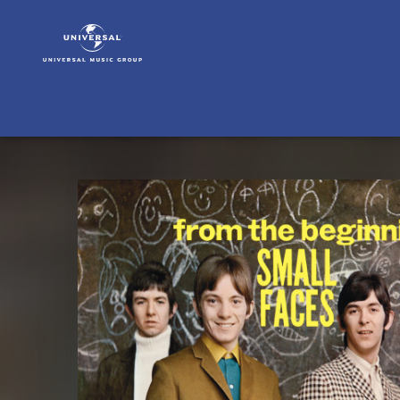
Small
Faces
|
Musik
|
From
The
Beginning