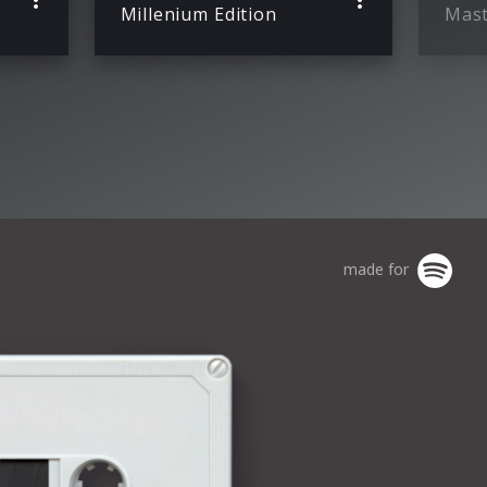
Millenium Edition
Mast