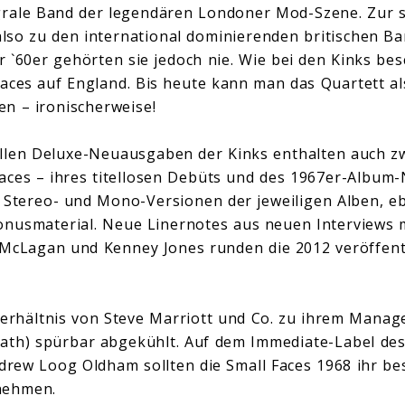
egrale Band der legendären Londoner Mod-Szene. Zur
also zu den international dominierenden britischen Ba
r `60er gehörten sie jedoch nie. Wie bei den Kinks be
aces auf England. Bis heute kann man das Quartett al
n – ironischerweise!
ellen Deluxe-Neuausgaben der Kinks enthalten auch z
Faces – ihres titellosen Debüts und des 1967er-Album
 Stereo- und Mono-Versionen der jeweiligen Alben, e
onusmaterial. Neue Linernotes aus neuen Interviews 
 McLagan und Kenney Jones runden die 2012 veröffent
Verhältnis von Steve Marriott und Co. zu ihrem Manag
bath) spürbar abgekühlt. Auf dem Immediate-Label de
rew Loog Oldham sollten die Small Faces 1968 ihr be
nehmen.