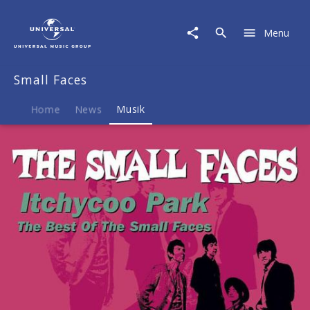
Small
Faces
Menu
|
Musik
|
Small Faces
Itchycoo
Park
Home
News
Musik