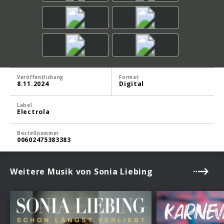
Veröffentlichung
Format
8.11.2024
Digital
Label
Electrola
Bestellnummer
00602475383383
Weitere Musik von Sonia Liebing