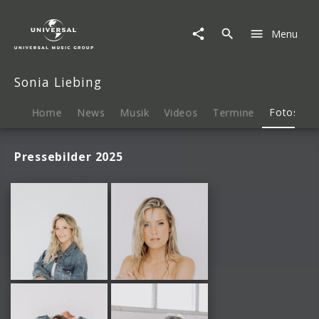
Sonia
Liebing
Menu
|
Fotos
Sonia Liebing
Home
News
Musik
Videos
Termine
Fotos
B
Pressebilder 2025