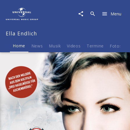
Ella
Endlich
Menu
|
Musik
&
Ella Endlich
Merch
Home
News
Musik
Videos
Termine
Fotos
B