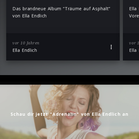
Das brandneue Album “Träume auf Asphalt”
Ella
von Ella Endlich
Vore
vor 10 Jahren
vor 
Ella Endlich
Ella
Schau dir jetzt "Adrenalin" von Ella Endlich an