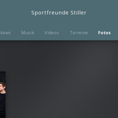
Sportfreunde Stiller
News
Musik
Videos
Termine
Fotos